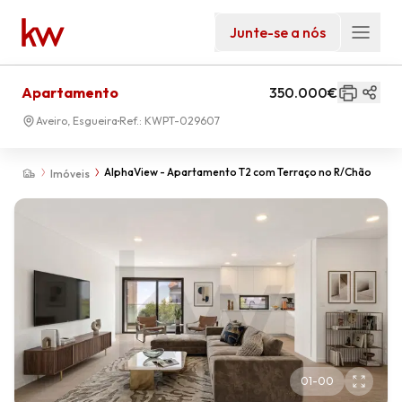
Junte-se a nós
Apartamento
350.000€
Aveiro, Esgueira
Ref.:
KWPT-029607
AlphaView - Apartamento T2 com Terraço no R/Chão
Imóveis
01
-
00