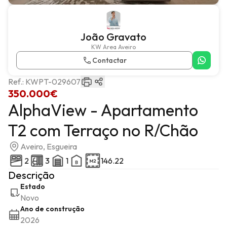
João Gravato
KW Area Aveiro
Contactar
Ref.:
KWPT-029607
350.000€
AlphaView - Apartamento
T2 com Terraço no R/Chão
Aveiro, Esgueira
2
3
1
146.22
Descrição
Estado
Novo
Ano de construção
2026