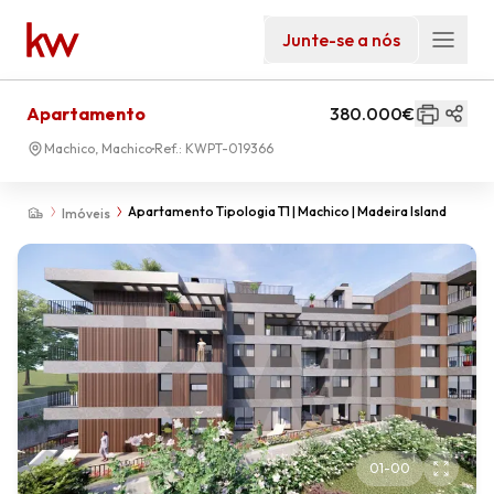
Junte-se a nós
Apartamento
380.000€
Machico, Machico
Ref.:
KWPT-019366
Apartamento Tipologia T1 | Machico | Madeira Island
Imóveis
01
-
00