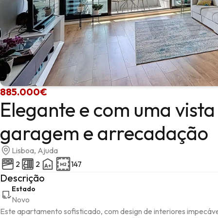
885.000€
Elegante e com uma vista
garagem e arrecadação
Lisboa, Ajuda
2
2
147
Descrição
Estado
Novo
Este apartamento sofisticado, com design de interiores impecáv