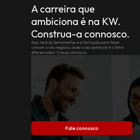
A carreira que
ambiciona é na KW.
Construa-a connosco.
Aqui terá as ferramentas e a formação para fazer
crescer o seu negócio, onde o seu potencial é o fator
diferenciador. Cresça connosco.
Fale connosco