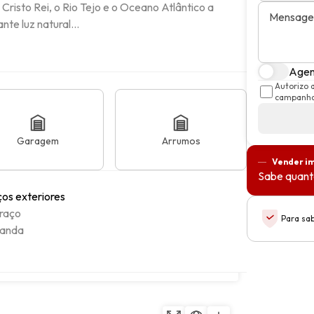
risto Rei, o Rio Tejo e o Oceano Atlântico a 
Mensag
te luz natural...
Agen
Autorizo 
campanhas
Garagem
Arrumos
Vender i
Sabe quanto
os exteriores
raço
Para sa
randa
Copiar