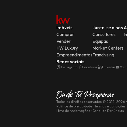
Imóveis
Junte-se a nós
A
Comprar
Consultores
I
Vender
Equipas
KW Luxury
Market Centers
Empreendimentos
Franchising
Redes sociais
Instagram
Facebook
Linkedin
You
Todos os direitos reservados
© 2014-
2026
K
Política de privacidade
Termos e condições
Livro de reclamações
Canal de Denúncias