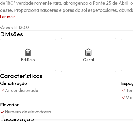
de 180º verdadeiramente rara, abrangendo a Ponte 25 de Abril, o C
oeste. Proporciona nasceres e pores do sol espetaculares, abundan
Ler mais ...
Área útil
:
120.0
Divisões
Edifício
Geral
Características
Climatização
Espaç
Ar condicionado
Ter
Va
Elevador
Número de elevadores
Rua Alfredo da Silva, Ajuda, 1300-003, Lisboa, Lisboa
Localização