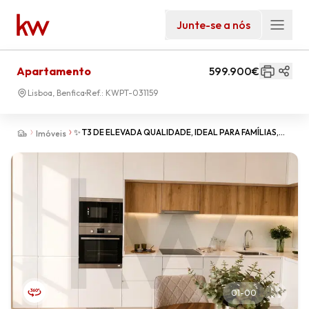
Junte-se a nós
Apartamento
599.900€
Lisboa, Benfica
Ref.:
KWPT-031159
✨ T3 DE ELEVADA QUALIDADE, IDEAL PARA FAMÍLIAS,
Imóveis
COM TERRAÇO AMPLO ✨
01
-
00