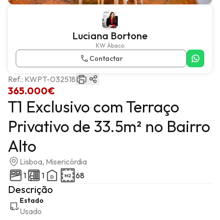
Luciana Bortone
KW Ábaco
Contactar
Ref.:
KWPT-032518
365.000€
T1 Exclusivo com Terraço
Privativo de 33.5m² no Bairro
Alto
Lisboa, Misericórdia
1
1
68
Descrição
Estado
Usado