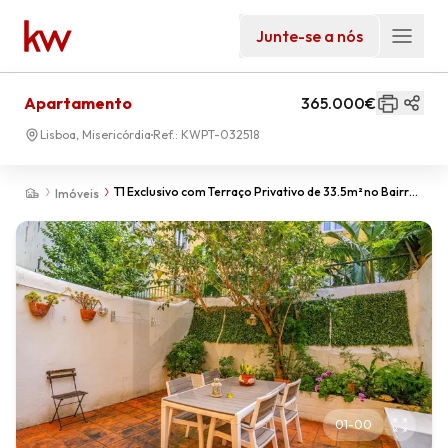
Junte-se a nós
Apartamento
365.000€
Lisboa, Misericórdia
Ref.:
KWPT-032518
T1 Exclusivo com Terraço Privativo de 33.5m² no Bairro
Imóveis
Alto
01
-
00