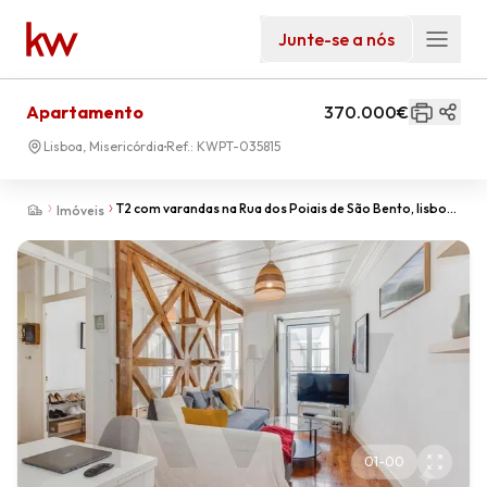
Junte-se a nós
Apartamento
370.000€
Lisboa, Misericórdia
Ref.:
KWPT-035815
T2 com varandas na Rua dos Poiais de São Bento, lisboa,
Imóveis
em Prédio Pombalino
01
-
00