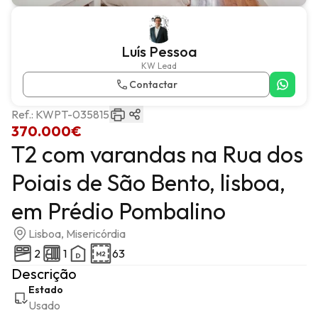
Luís Pessoa
KW Lead
Contactar
Ref.:
KWPT-035815
370.000€
T2 com varandas na Rua dos
Poiais de São Bento, lisboa,
em Prédio Pombalino
Lisboa, Misericórdia
2
1
63
Descrição
Estado
Usado