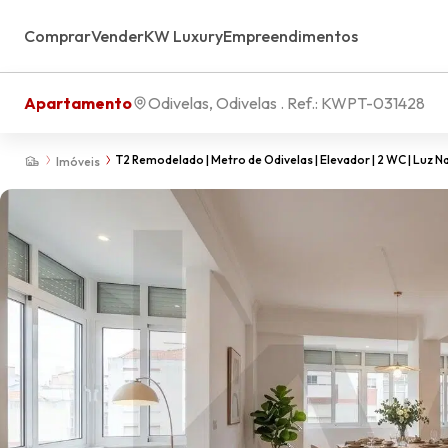
Comprar
Vender
KW Luxury
Empreendimentos
Apartamento
Odivelas, Odivelas
. Ref.:
KWPT-031428
T2 Remodelado | Metro de Odivelas | Elevador | 2 WC | Luz N
Imóveis