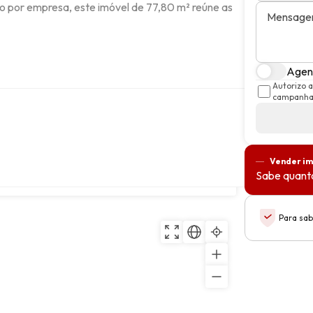
o por empresa, este imóvel de 77,80 m² reúne as 
Mensag
Agend
Autorizo 
campanhas
Vender im
Sabe quanto
Copiar
Para sab