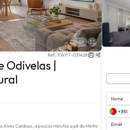
01
-
00
Ref.:
KWPT-031428
 Odivelas |
ural
Nome
Email
 Alves Cardoso, a poucos minutos a pé do Metro 