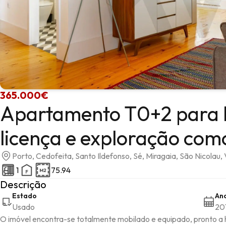
365.000€
Apartamento T0+2 para 
licença e exploração com
Porto, Cedofeita, Santo Ildefonso, Sé, Miragaia, São Nicolau, 
1
75.94
Descrição
Estado
An
Usado
20
O imóvel encontra-se totalmente mobilado e equipado, pronto a hab