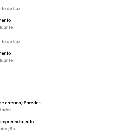
o
nto de Luz
mento
tuante
o
nto de Luz
mento
tuante
 de entrada) Paredes
ntadas
 empreendimento
bitação