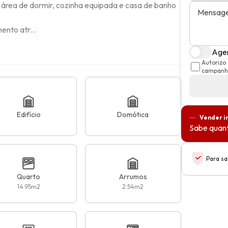
 área de dormir, cozinha equipada e casa de banho 
Mensag
nto atr...
Agen
Autorizo
campanha
Edifício
Domótica
Vender i
Sabe quant
Para sa
Quarto
Arrumos
14.95
m2
2.54
m2