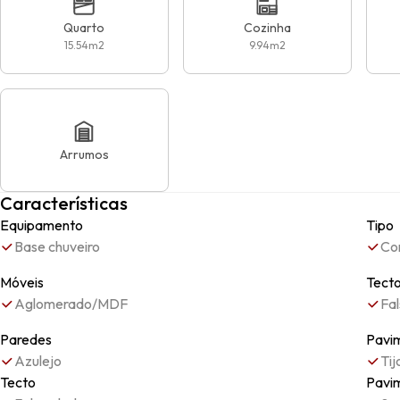
Quarto
Cozinha
15.54
m2
9.94
m2
Arrumos
Características
Equipamento
Tipo
Base chuveiro
Co
Móveis
Tect
Aglomerado/MDF
Fal
Paredes
Pavi
Azulejo
Tij
Tecto
Pavi