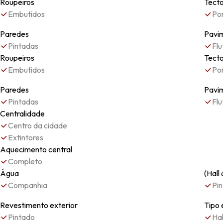
Roupeiros
Tect
Embutidos
Po
Paredes
Pavi
Pintadas
Flu
Roupeiros
Tect
Embutidos
Po
Paredes
Pavi
Pintadas
Flu
Centralidade
Centro da cidade
Extintores
Aquecimento central
Completo
Água
(Hall
Companhia
Pi
Revestimento exterior
Tipo
Pintado
Ha