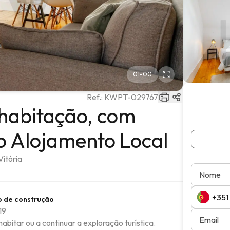
01
-
00
Ref.:
KWPT-029767
habitação, com
o Alojamento Local
Vitória
Nome
o de construção
19
Email
itar ou a continuar a exploração turística.
