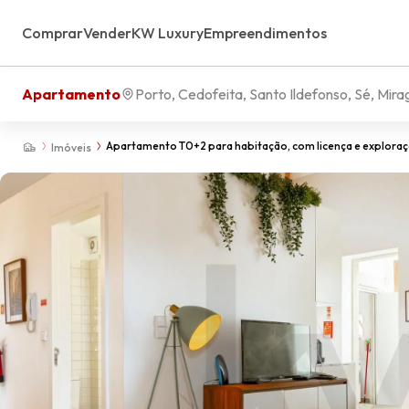
Comprar
Vender
KW Luxury
Empreendimentos
Apartamento
Porto, Cedofeita, Santo Ildefonso, Sé, Mirag
Apartamento T0+2 para habitação, com licença e explora
Imóveis