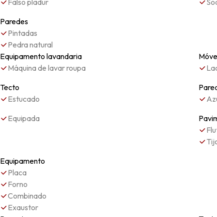
Falso pladur
So
Paredes
Pintadas
Pedra natural
Equipamento lavandaria
Móve
Máquina de lavar roupa
La
Tecto
Pare
Estucado
Az
Equipada
Pavi
Flu
Tij
Equipamento
Placa
Forno
Combinado
Exaustor