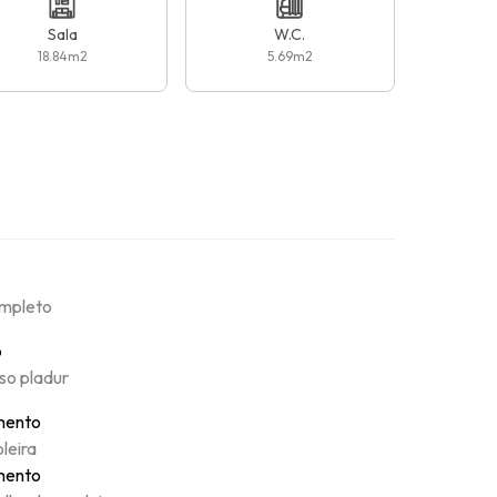
Sala
W.C.
18.84
m2
5.69
m2
mpleto
o
so pladur
mento
oleira
mento