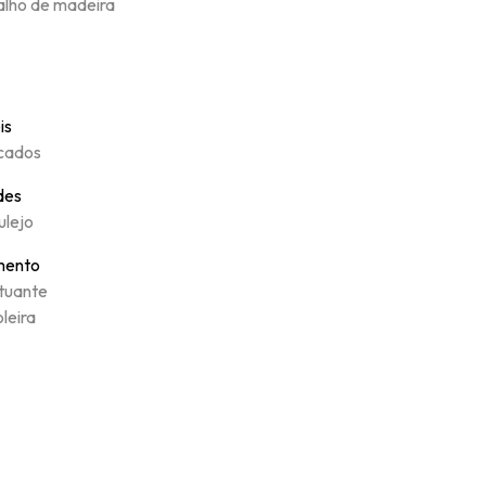
alho de madeira
is
cados
des
ulejo
mento
tuante
oleira