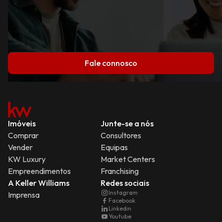
Fale connosco
Imóveis
Junte-se a nós
Comprar
Consultores
Vender
Equipas
KW Luxury
Market Centers
Empreendimentos
Franchising
A Keller Williams
Redes sociais
Instagram
Imprensa
Facebook
Linkedin
Youtube