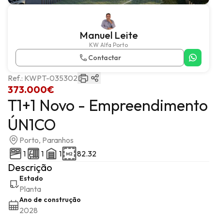
Manuel Leite
KW Alfa Porto
Contactar
Ref.:
KWPT-035302
373.000€
T1+1 Novo - Empreendimento
ÚN1CO
Porto, Paranhos
1
1
1
82.32
Descrição
Estado
Planta
Ano de construção
2028