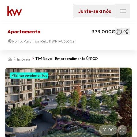
Junte-se a nós
Apartamento
373.000€
Porto, Paranhos
Ref.:
KWPT-035302
T1+1 Novo - Empreendimento ÚN1CO
Imóveis
Empreendimentos
01
-
00