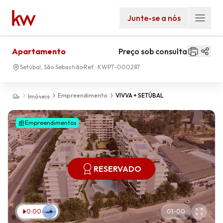
Junte-se a nós
Apartamento
Preço sob consulta
Setúbal, São Sebastião
Ref.:
KWPT-000287
Empreendimento
VIVVA + SETÚBAL
Imóveis
Empreendimentos
RESERVADO
0:00
01
-
00