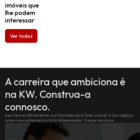
imóveis que
lhe podem
interessar
Ver todos
A carreira que ambiciona é
na KW. Construa-a
connosco.
Aqui terá as ferramentas e a formação para fazer crescer o seu negócio,
onde o seu potencial é o fator diferenciador. Cresça connosco.