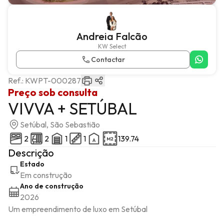
Andreia Falcão
KW Select
Contactar
Ref.:
KWPT-000287
Preço sob consulta
VIVVA + SETÚBAL
Setúbal, São Sebastião
2
2
1
1
139.74
Descrição
Estado
Em construção
Ano de construção
2026
Um empreendimento de luxo em Setúbal
