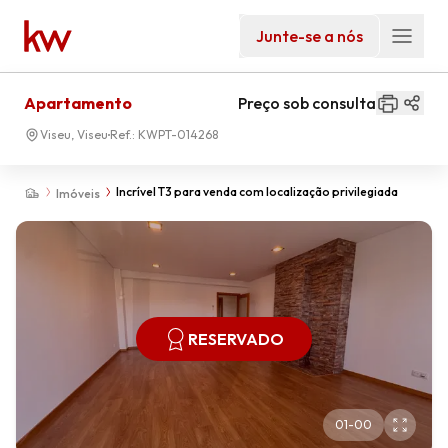
Junte-se a nós
Apartamento
Preço sob consulta
Viseu, Viseu
Ref.:
KWPT-014268
Incrível T3 para venda com localização privilegiada
Imóveis
RESERVADO
01
-
00