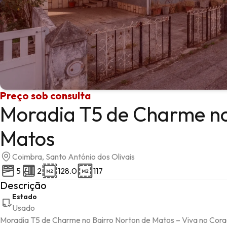
Preço sob consulta
Moradia T5 de Charme no
Matos
Coimbra, Santo António dos Olivais
5
2
128.0
117
Descrição
Estado
Usado
Moradia T5 de Charme no Bairro Norton de Matos – Viva no Cor