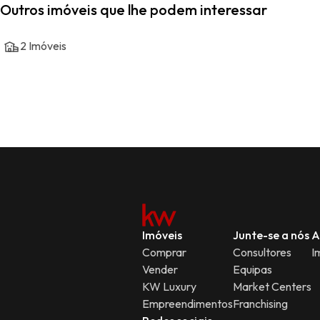
Outros imóveis que lhe podem interessar
2
Imóveis
Imóveis
Junte-se a nós
A
Comprar
Consultores
I
Vender
Equipas
KW Luxury
Market Centers
Empreendimentos
Franchising