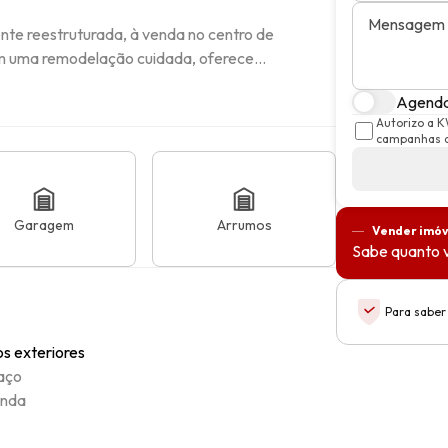
Mensagem
nte reestruturada, à venda no centro de 
om uma remodelação cuidada, oferece...
Agendar
Autorizo a K
campanhas d
Garagem
Arrumos
Vender imóv
Sabe quanto v
Para saber
s exteriores
aço
anda