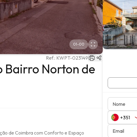
01
-
00
Ref.:
KWPT-023149
 Bairro Norton de
Nome
Email
ação de Coimbra com Conforto e Espaço
