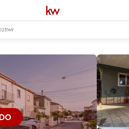
23149
ADO