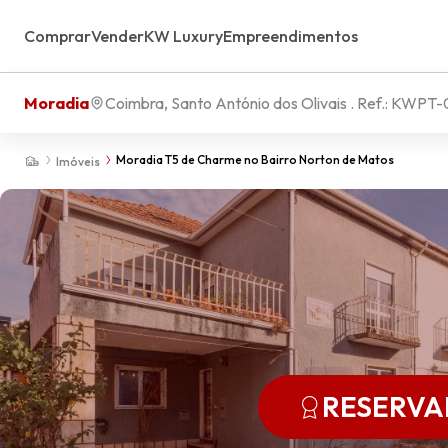
Comprar
Vender
KW Luxury
Empreendimentos
Moradia
Coimbra, Santo António dos Olivais
. Ref.:
KWPT-0
Moradia T5 de Charme no Bairro Norton de Matos
Imóveis
RESERV