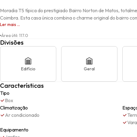
Moradia T5 típica do prestigiado Bairro Norton de Matos, totalme
Coimbra. Esta casa única combina o charme original do bairro c
Ler mais ...
Área útil
:
117.0
Divisões
Edifício
Geral
Características
Tipo
Box
Climatização
Espaço
Ar condicionado
Terr
Var
Equipamento