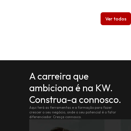
Ver todos
A carreira que
ambiciona é na KW.
Construa-a connosco.
Aqui terá as ferramentas e a formação para fazer
crescer o seu negócio, onde o seu potencial é o fator
diferenciador. Cresça connosco.