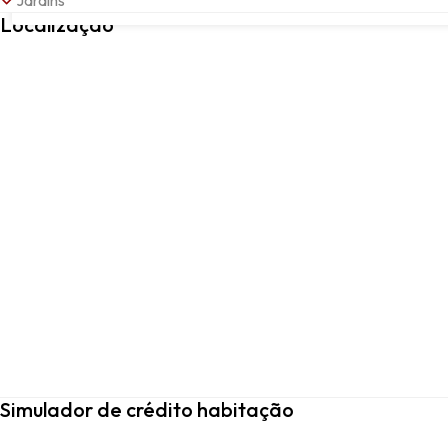
Jardins
coimbra, Coimbra, Coimbra
Localização
Simulador de crédito habitação