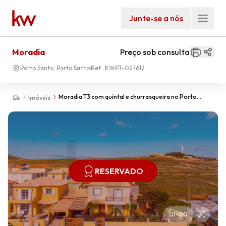
Junte-se a nós
Moradia
Preço sob consulta
Porto Santo, Porto Santo
Ref.:
KWPT-027612
Moradia T3 com quintal e churrasqueira no Porto
Imóveis
Santo
RESERVADO
01
-
00