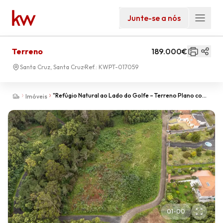
Junte-se a nós
Terreno
189.000€
Santa Cruz, Santa Cruz
Ref.:
KWPT-017059
"Refúgio Natural ao Lado do Golfe – Terreno Plano com
Imóveis
6.730 m² no Santo da Serra"
01
-
00