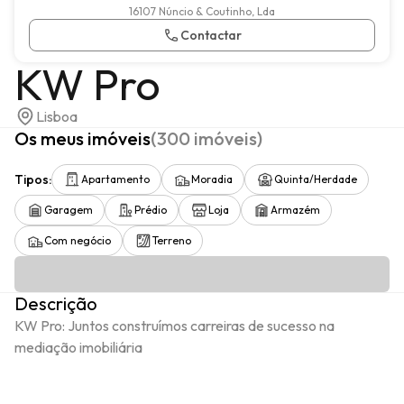
16107 Núncio & Coutinho, Lda
Contactar
KW Pro
Lisboa
Os meus imóveis
(
300
imóveis
)
Tipos
:
Apartamento
Moradia
Quinta/Herdade
Garagem
Prédio
Loja
Armazém
Com negócio
Terreno
Descrição
KW Pro: Juntos construímos carreiras de sucesso na 
mediação imobiliária
