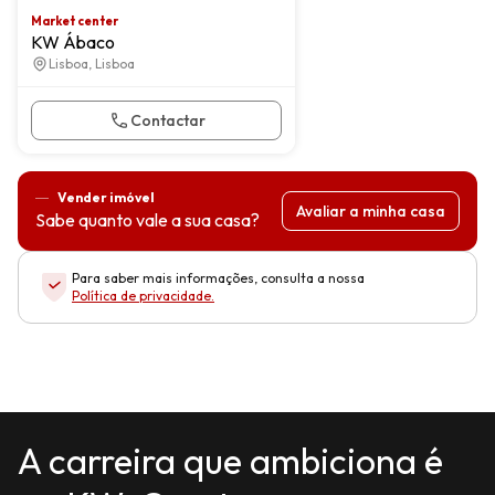
Market center
KW Ábaco
Lisboa, Lisboa
Contactar
Vender imóvel
Avaliar a minha casa
Sabe quanto vale a sua casa?
Para saber mais informações, consulta a nossa
Política de privacidade
.
A carreira que ambiciona é