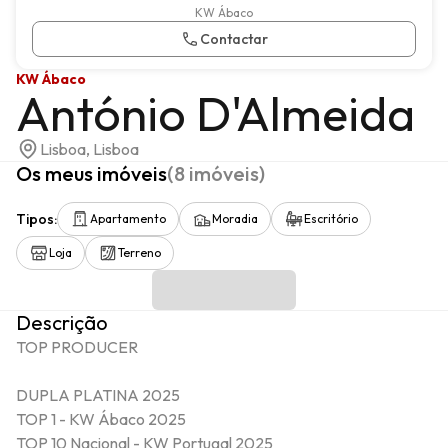
KW Ábaco
Contactar
KW Ábaco
António D'Almeida
Lisboa, Lisboa
Os meus imóveis
(
8
imóveis
)
Tipos
:
Apartamento
Moradia
Escritório
Loja
Terreno
Descrição
TOP PRODUCER

DUPLA PLATINA 2025 

TOP 1 - KW Ábaco 2025

TOP 10 Nacional - KW Portugal 2025
