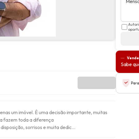
Mens
Autor
oport
Vende
Sabe qua
Para
penas um imóvel. É uma decisão importante, muitas 
a fazem toda a diferença

isposição, sorrisos e muita dedic...