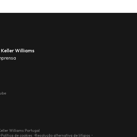
 Keller Williams
mprensa
tube
eller Williams Portugal
Política de cookies
Resolução alternativa de litígios