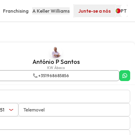
Franchising
A Keller Williams
Junte-se a nós
António P Santos
KW Ábaco
+351968685856
Telemovel