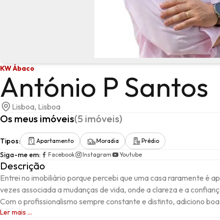
KW Ábaco
António P Santos
Lisboa, Lisboa
Os meus imóveis
(
5
imóveis
)
Tipos
:
Apartamento
Moradia
Prédio
Siga-me em
:
Facebook
Instagram
Youtube
Descrição
Entrei no imobiliário porque percebi que uma casa raramente é a
vezes associada a mudanças de vida, onde a clareza e a confianç
Com o profissionalismo sempre constante e distinto, adiciono boa d
Ler mais ...