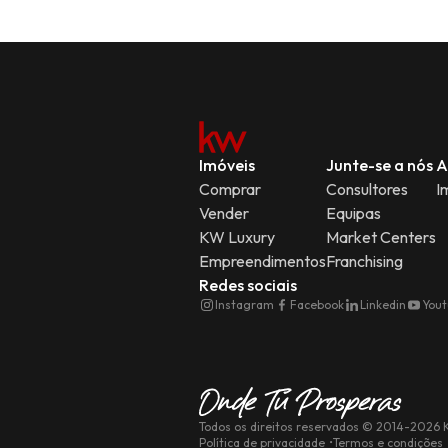
Imóveis
Junte-se a nós
A
Comprar
Consultores
I
Vender
Equipas
KW Luxury
Market Centers
Empreendimentos
Franchising
Redes sociais
Instagram
Facebook
Linkedin
You
Todos os direitos reservados
© 2014-
2026
K
Política de privacidade
Termos e condições