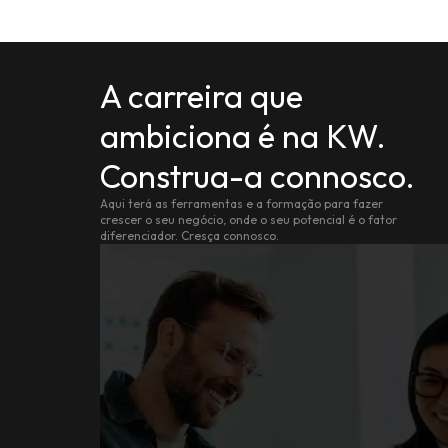
A carreira que
ambiciona é na KW.
Construa-a connosco.
Aqui terá as ferramentas e a formação para fazer
crescer o seu negócio, onde o seu potencial é o fator
diferenciador. Cresça connosco.