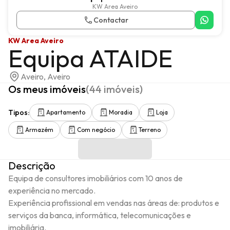
KW Area Aveiro
Contactar
KW Area Aveiro
Equipa ATAIDE
Aveiro, Aveiro
Os meus imóveis
(
44
imóveis
)
Tipos
:
Apartamento
Moradia
Loja
Armazém
Com negócio
Terreno
Descrição
Equipa de consultores imobiliários com 10 anos de 
experiência no mercado.

Experiência profissional em vendas nas áreas de: produtos e 
serviços da banca, informática, telecomunicações e 
imobiliária.
