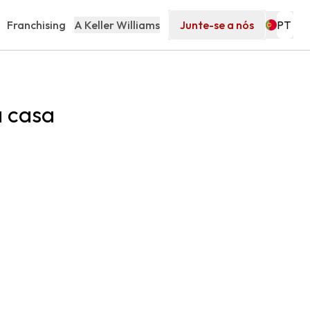
Franchising
A Keller Williams
Junte-se a nós
a casa