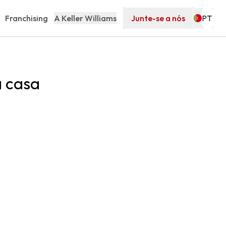
Franchising
A Keller Williams
Junte-se a nós
a casa