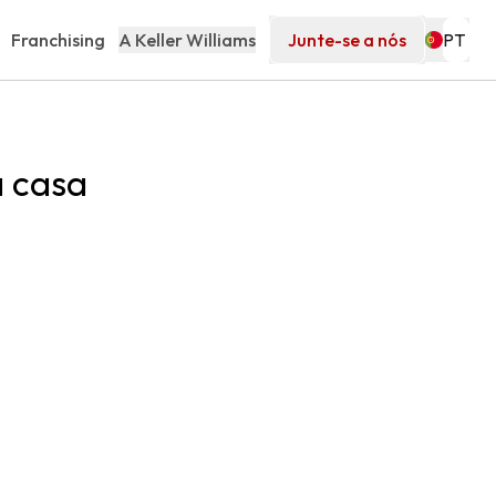
Franchising
A Keller Williams
Junte-se a nós
a casa