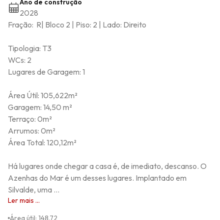
Ano de construção
2028
Fração:  R| Bloco 2 | Piso: 2 | Lado: Direito

Tipologia: T3

WCs: 2

Lugares de Garagem: 1

Área Útil: 105,622m²

Garagem: 14,50 m²

Terraço: 0m²

Arrumos: 0m²

Área Total: 120,12m²

Há lugares onde chegar a casa é, de imediato, descanso. O 
Azenhas do Mar é um desses lugares. Implantado em 
Silvalde, uma ...
Ler mais ...
Área útil
:
148.72