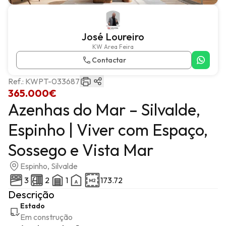
José Loureiro
KW Area Feira
Contactar
Ref.:
KWPT-033687
365.000€
Azenhas do Mar – Silvalde,
Espinho | Viver com Espaço,
Sossego e Vista Mar
Espinho, Silvalde
3
2
1
173.72
Descrição
Estado
Em construção