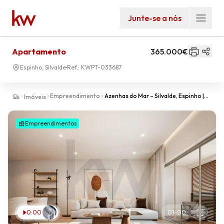
Junte-se a nós
Apartamento
365.000€
Espinho, Silvalde
Ref.:
KWPT-033687
Empreendimento
Azenhas do Mar – Silvalde, Espinho |
Imóveis
Viver com Espaço, Sossego e Vista
Mar
Empreendimentos
0:00
01
-
00