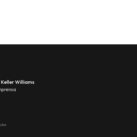
 Keller Williams
mprensa
tube