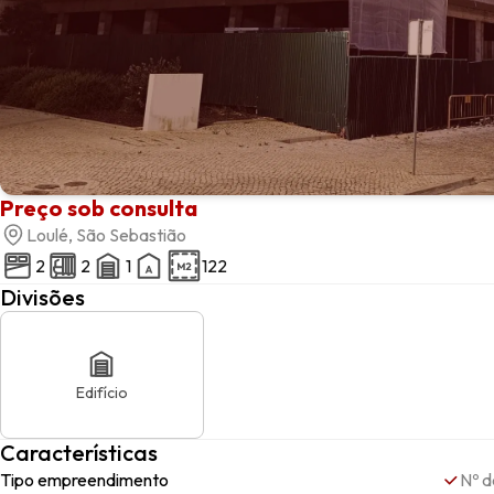
Preço sob consulta
Loulé, São Sebastião
2
2
1
122
Divisões
Edifício
Características
Tipo empreendimento
Nº d