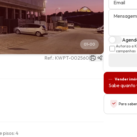
Email
Mensagem
Agenda
01
-
00
Autorizo a 
campanhas d
Ref.:
KWPT-002560
Vender imó
Sabe quanto 
Para saber
e pisos: 4