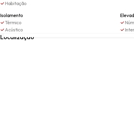
Habitação
Isolamento
Eleva
Térmico
Núme
Acústico
Inte
LOULÉ, Loulé, Faro
Localização