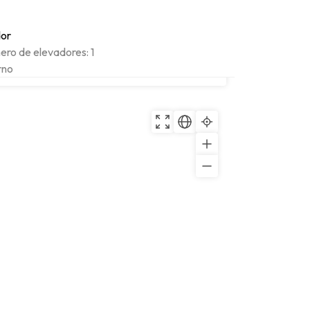
dor
ro de elevadores: 1
rno
Copiar