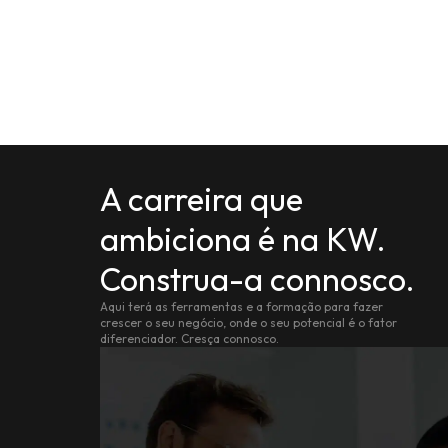
A carreira que
ambiciona é na KW.
Construa-a connosco.
Aqui terá as ferramentas e a formação para fazer
crescer o seu negócio, onde o seu potencial é o fator
diferenciador. Cresça connosco.