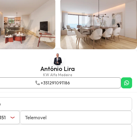
António Lira
KW Alfa Madeira
+351291091186
e
Telemovel