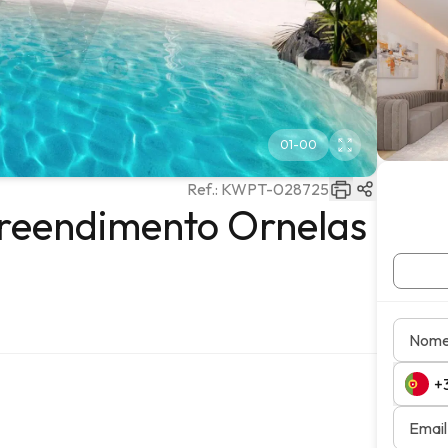
01
-
00
Ref.:
KWPT-028725
reendimento Ornelas
Nom
Email