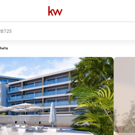
8725
lheta