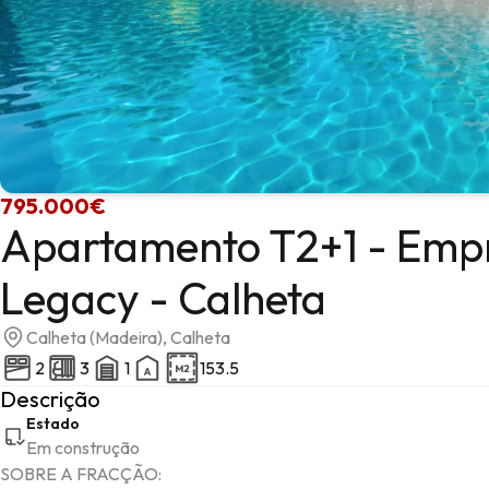
795.000€
Apartamento T2+1 - Emp
Legacy - Calheta
Calheta (Madeira), Calheta
2
3
1
153.5
Descrição
Estado
Em construção
SOBRE A FRACÇÃO: 
