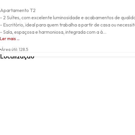
Apartamento T2

- 2 Suítes, com excelente luminosidade e acabamentos de qualida
- Escritório, ideal para quem trabalha a partir de casa ou necess
- Sala, espaçosa e harmoniosa, integrada com a á...
Ler mais ...
Calheta, Calheta (Madeira), Ilha da Madeira
Área útil
:
128.5
Localização