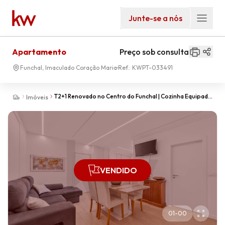
Junte-se a nós
Apartamento
Preço sob consulta
Funchal, Imaculado Coração Maria
Ref.:
KWPT-033491
T2+1 Renovado no Centro do Funchal | Cozinha Equipada
Imóveis
| Pronto a Habitar!
VENDIDO
01
-
00