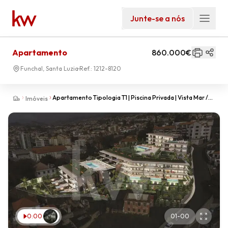
Junte-se a nós
Apartamento
860.000€
Funchal, Santa Luzia
Ref.:
1212-8120
Apartamento Tipologia T1 | Piscina Privada | Vista Mar /
Imóveis
Baía do Funchal| Funchal |Ilha da Madeira |
0:00
01
-
00