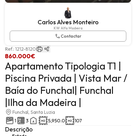
Carlos Alves Monteiro
KW Alfa Madeira
Contactar
Ref.:
1212-8120
860.000€
Apartamento Tipologia T1 |
Piscina Privada | Vista Mar /
Baía do Funchal| Funchal
|Ilha da Madeira |
Funchal, Santa Luzia
1
3
5,950.0
107
Descrição