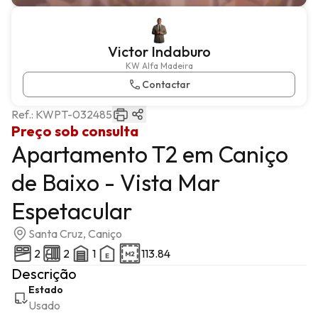
Victor Indaburo
KW Alfa Madeira
Contactar
Ref.:
KWPT-032485
Preço sob consulta
Apartamento T2 em Caniço
de Baixo - Vista Mar
Espetacular
Santa Cruz, Caniço
2
2
1
113.84
Descrição
Estado
Usado