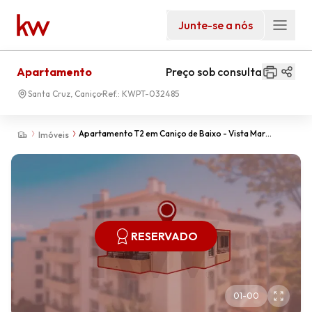
Junte-se a nós
Apartamento
Preço sob consulta
Santa Cruz, Caniço
Ref.:
KWPT-032485
Apartamento T2 em Caniço de Baixo - Vista Mar
Imóveis
Espetacular
RESERVADO
01
-
00