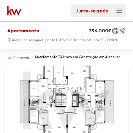
Junte-se a nós
Apartamento
394.000€
Alenquer, Alenquer (Santo Estêvão e Triana)
Ref.:
KWPT-035891
Apartamento T4 Novo em Construção em Alenquer
Imóveis
01
-
00