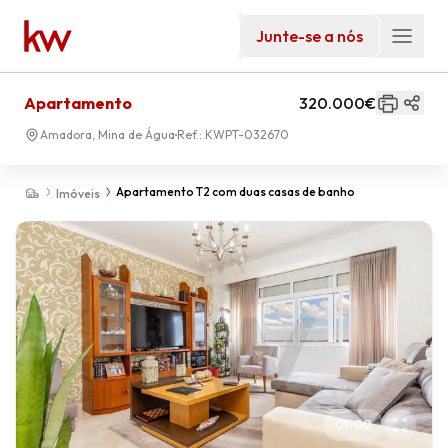
Junte-se a nós
Apartamento
320.000€
Amadora, Mina de Água
Ref.:
KWPT-032670
Apartamento T2 com duas casas de banho
Imóveis
01
-
00