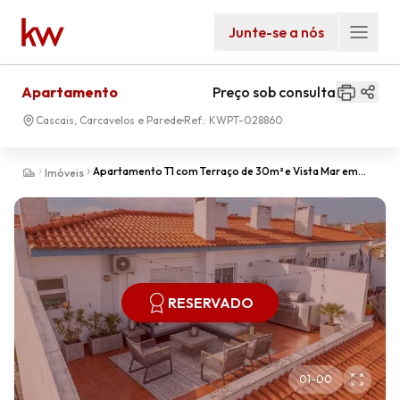
Junte-se a nós
Apartamento
Preço sob consulta
Cascais, Carcavelos e Parede
Ref.:
KWPT-028860
Apartamento T1 com Terraço de 30m² e Vista Mar em
Imóveis
Carcavelos – A Dois Passos da Praia
RESERVADO
01
-
00