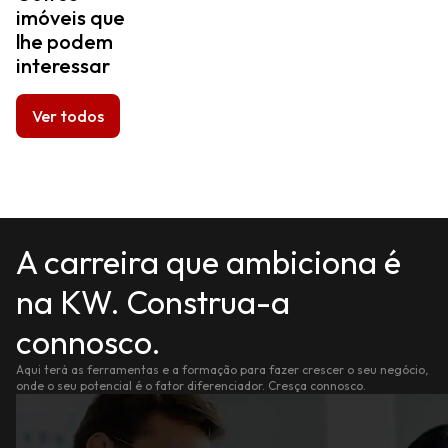
imóveis que
lhe podem
interessar
Ver todos
A carreira que ambiciona é
na KW. Construa-a
connosco.
Aqui terá as ferramentas e a formação para fazer crescer o seu negócio,
onde o seu potencial é o fator diferenciador. Cresça connosco.