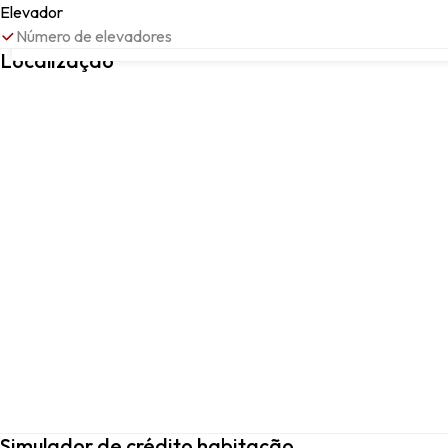
Elevador
Número de elevadores
Rua Possidónio da Silva, LISBOA, 1350-246, Lisboa, Lisboa
Localização
Simulador de crédito habitação