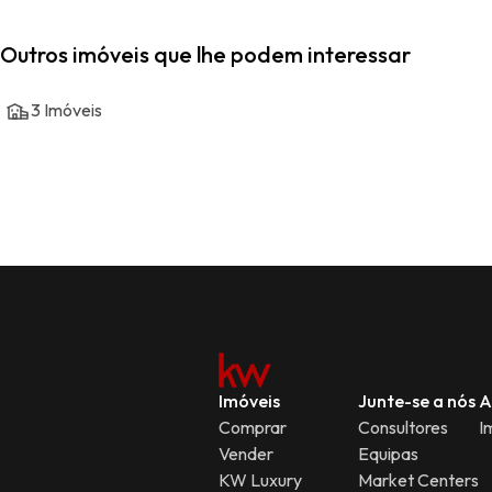
Outros imóveis que lhe podem interessar
3
Imóveis
Imóveis
Junte-se a nós
A
Comprar
Consultores
I
Vender
Equipas
KW Luxury
Market Centers