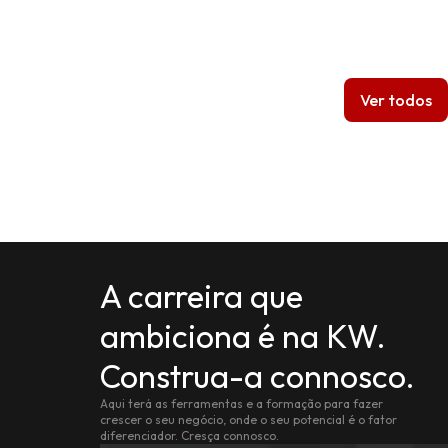
Ver todos
A carreira que
ambiciona é na KW.
Construa-a connosco.
Aqui terá as ferramentas e a formação para fazer
crescer o seu negócio, onde o seu potencial é o fator
diferenciador. Cresça connosco.