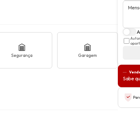
Mens
A
Autor
oport
Segurança
Garagem
Vende
Sabe qu
Par