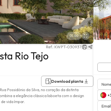
01
-
00
Ref.:
KWPT-030937
ta Rio Tejo
Download planta
Nom
ua Possidónio da Silva, no coração da distinta 
mbina a elegância clássica lisboeta com o design 
e vida ímpar.

Email