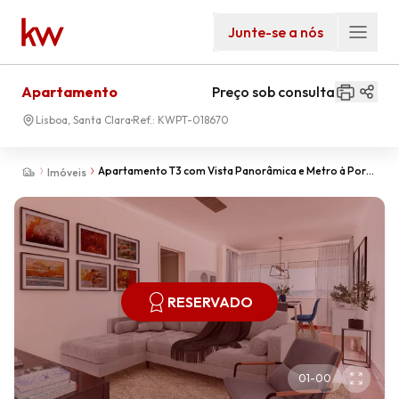
Junte-se a nós
Apartamento
Preço sob consulta
Lisboa, Santa Clara
Ref.:
KWPT-018670
Apartamento T3 com Vista Panorâmica e Metro à Porta
Imóveis
| Ameixoeira
RESERVADO
01
-
00