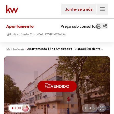
Junte-se a nós
Apartamento
Preço sob consulta
Lisboa, Santa Clara
Ref.:
KWPT-024134
Apartamento T2 na Ameixoeira - Lisboa | Excelente
Imóveis
Localização e Mobilidade
VENDIDO
0:00
01
-
00