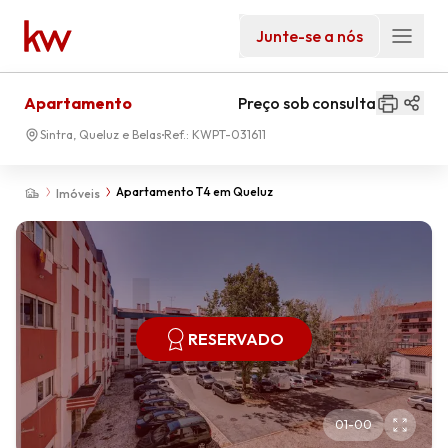
Junte-se a nós
Apartamento
Preço sob consulta
Sintra, Queluz e Belas
Ref.:
KWPT-031611
Apartamento T4 em Queluz
Imóveis
RESERVADO
01
-
00