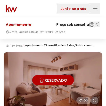
Junte-se a nós
Apartamento
Preço sob consulta
Sintra, Queluz e Belas
Ref.:
KWPT-032244
Apartamento T2 com 88 m² em Belas, Sintra - com
Imóveis
arrecadação e vaga de garagem.
RESERVADO
01
-
00