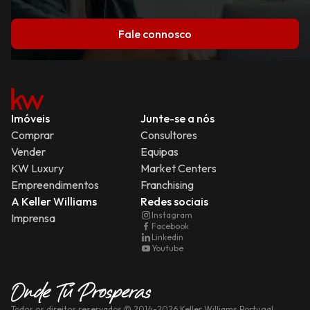
Fale connosco
Imóveis
Junte-se a nós
Comprar
Consultores
Vender
Equipas
KW Luxury
Market Centers
Empreendimentos
Franchising
A Keller Williams
Redes sociais
Instagram
Imprensa
Facebook
Linkedin
Youtube
Todos os direitos reservados
© 2014-
2026
Keller Williams Portugal