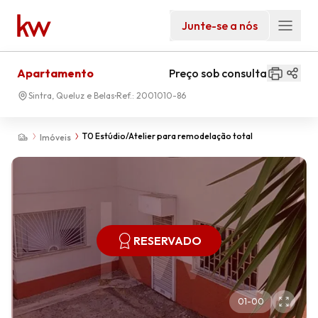
Junte-se a nós
Apartamento
Preço sob consulta
Sintra, Queluz e Belas
Ref.:
2001010-86
T0 Estúdio/Atelier para remodelação total
Imóveis
RESERVADO
01
-
00