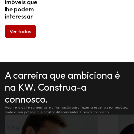
imóveis que
lhe podem
interessar
Ver todos
A carreira que ambiciona é
na KW. Construa-a
connosco.
Aqui terá as ferramentas e a formação para fazer crescer o seu negócio,
onde o seu potencial é o fator diferenciador. Cresça connosco.