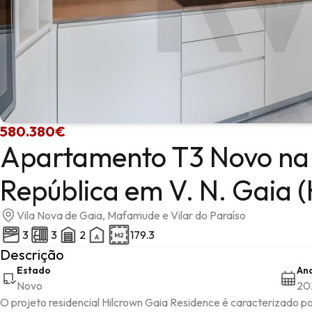
580.380€
Apartamento T3 Novo na
República em V. N. Gaia
Vila Nova de Gaia, Mafamude e Vilar do Paraíso
3
3
2
179.3
Descrição
Estado
An
Novo
20
O projeto residencial Hilcrown Gaia Residence é caracterizado p