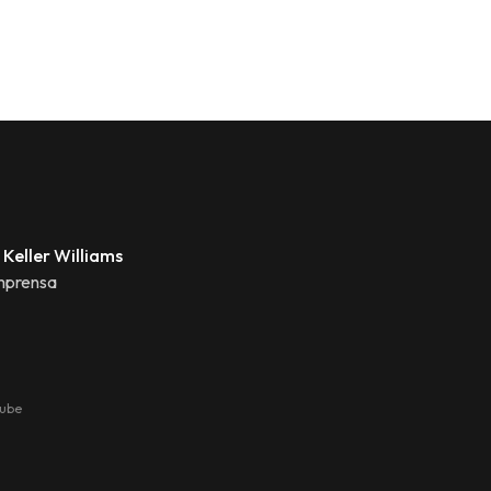
 Keller Williams
mprensa
tube