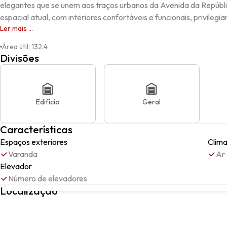
elegantes que se unem aos traços urbanos da Avenida da Repúb
espacial atual, com interiores confortáveis e funcionais, privilegian
Ler mais ...
Área útil
:
132.4
Divisões
Edifício
Geral
Características
Espaços exteriores
Clima
Varanda
Ar
Elevador
Número de elevadores
Avenida da República (Mafamude), VILA NOVA DE GAIA, 4430-20
Localização