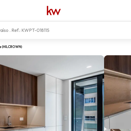
raíso
. Ref.:
KWPT-018115
ia (HILCROWN)