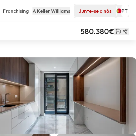
Franchising
A Keller Williams
Junte-se a nós
580.380€