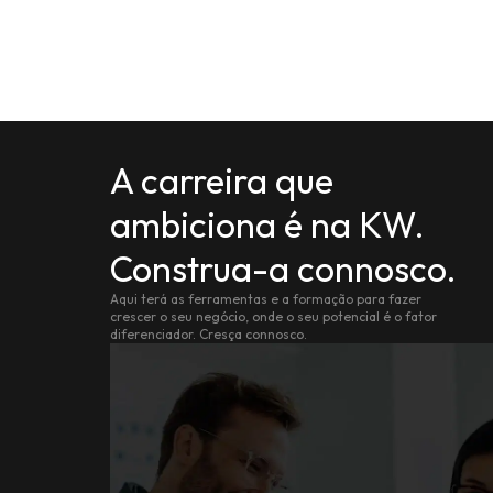
A carreira que
ambiciona é na KW.
Construa-a connosco.
Aqui terá as ferramentas e a formação para fazer
crescer o seu negócio, onde o seu potencial é o fator
diferenciador. Cresça connosco.