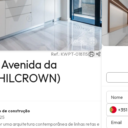
01
-
00
Ref.:
KWPT-018115
 Avenida da
 (HILCROWN)
Nome
o de construção
25
Email
or uma arquitetura contemporânea de linhas retas e 