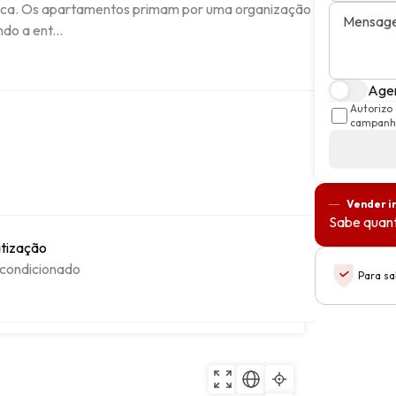
lica. Os apartamentos primam por uma organização 
Mensag
do a ent...
Agen
Autorizo
campanha
Vender i
Sabe quant
tização
 condicionado
Para sa
6, Vila Nova de Gaia, Porto
Copiar