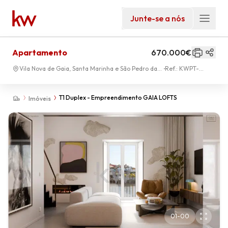
Junte-se a nós
Apartamento
670.000€
Vila Nova de Gaia, Santa Marinha e São Pedro da
Ref.:
KWPT-
Afurada
009353
T1 Duplex - Empreendimento GAIA LOFTS
Imóveis
01
-
00