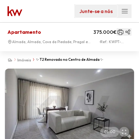
Junte-se a nós
Apartamento
375.000€
Almada, Almada, Cova da Piedade, Pragal e
Ref.:
KWPT-
Cacilhas
033131
✨ T2 Renovado no Centro de Almada ✨
Imóveis
01
-
00