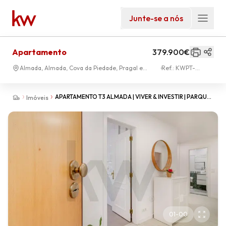
Junte-se a nós
Apartamento
379.900€
Almada, Almada, Cova da Piedade, Pragal e
Ref.:
KWPT-
Cacilhas
034772
APARTAMENTO T3 ALMADA | VIVER & INVESTIR | PARQUE
Imóveis
DA PAZ | ALMADA
01
-
00