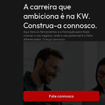
A carreira que
ambiciona é na KW.
Construa-a connosco.
Aqui terá as ferramentas e a formação para fazer
crescer o seu negócio, onde o seu potencial é o fator
diferenciador. Cresça connosco.
Fale connosco