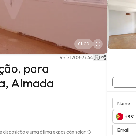
01
-
00
Ref.:
1208-3644
ação, para
a, Almada
Nome
Email
 disposição e uma ótima exposição solar. O 