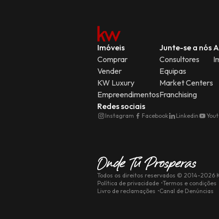
Imóveis
Junte-se a nós
A
Comprar
Consultores
I
Vender
Equipas
KW Luxury
Market Centers
Empreendimentos
Franchising
Redes sociais
Instagram
Facebook
Linkedin
You
Todos os direitos reservados
© 2014-
2026
K
Política de privacidade
Termos e condições
Livro de reclamações
Canal de Denúncias