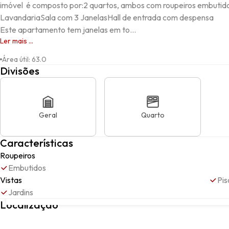
imóvel  é composto por:2 quartos, ambos com roupeiros embut
LavandariaSala com 3 JanelasHall de entrada com despensa

Este apartamento tem janelas em to...
Ler mais ...
Área útil
:
63.0
Divisões
Geral
Quarto
Características
Roupeiros
Embutidos
Vistas
Pis
Jardins
Rua Gil Eanes,bloco G VI, G VI, A, Caparica e Trafaria, 2825-04
Localização