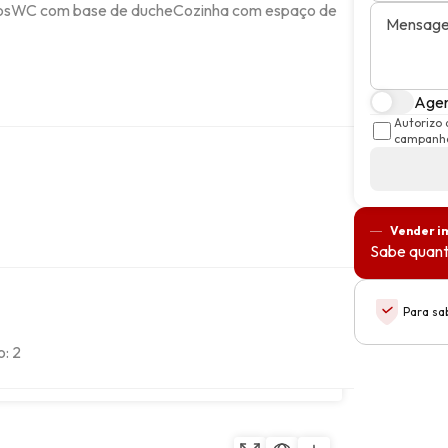
idosWC com base de ducheCozinha com espaço de 
Mensag
Agen
Autorizo 
campanha
Vender i
Sabe quant
Para sa
o: 2
9, Almada, Setúbal
Copiar