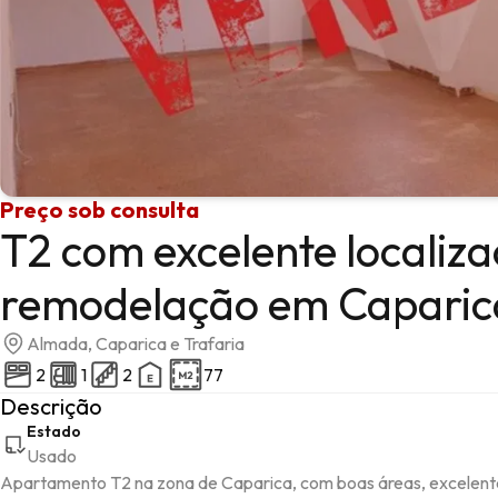
Preço sob consulta
T2 com excelente localiz
remodelação em Caparic
Almada, Caparica e Trafaria
2
1
2
77
Descrição
Estado
Usado
Apartamento T2 na zona de Caparica, com boas áreas, excelente