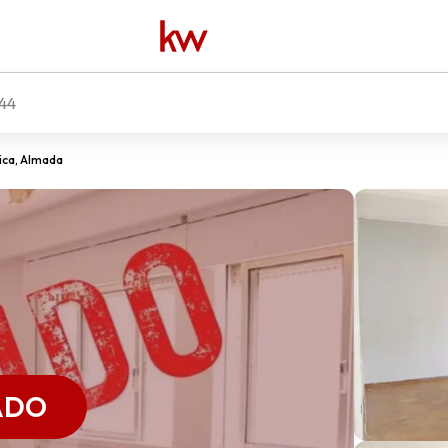
44
ica, Almada
ADO