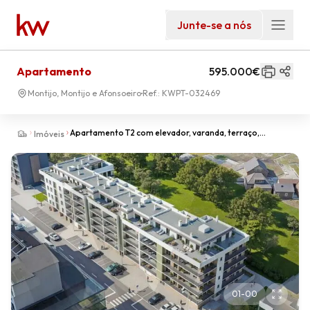
Junte-se a nós
Apartamento
595.000€
Montijo, Montijo e Afonsoeiro
Ref.:
KWPT-032469
Apartamento T2 com elevador, varanda, terraço,
Imóveis
parqueamento, 4ºAndar, Acabamentos de Luxo, Montijo
01
-
00