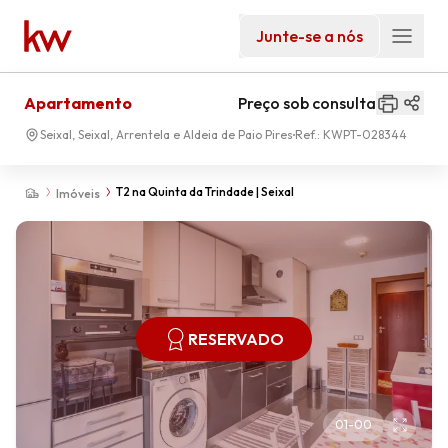
Junte-se a nós
Apartamento
Preço sob consulta
Seixal, Seixal, Arrentela e Aldeia de Paio Pires
Ref.:
KWPT-028344
T2 na Quinta da Trindade | Seixal
Imóveis
RESERVADO
01
-
00