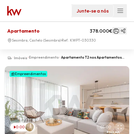
Junte-se a nós
Apartamento
378.000€
Sesimbra, Castelo (Sesimbra)
Ref.:
KWPT-030330
Empreendimento
Apartamento T2 nos Apartamentos
Imóveis
Faúlha, Sesimbra | Conforto, Luz
Natural e Espaço Exterior
Empreendimentos
0:00
01
-
00