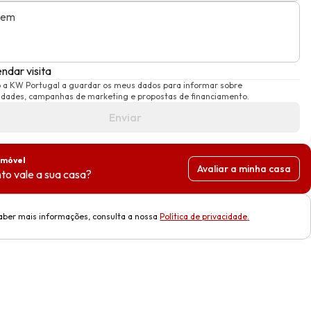
gem
ndar visita
o a KW Portugal a guardar os meus dados para informar sobre
idades, campanhas de marketing e propostas de financiamento.
Enviar
imóvel
Avaliar a minha casa
to vale a sua casa?
aber mais informações, consulta a nossa
Política de privacidade
.