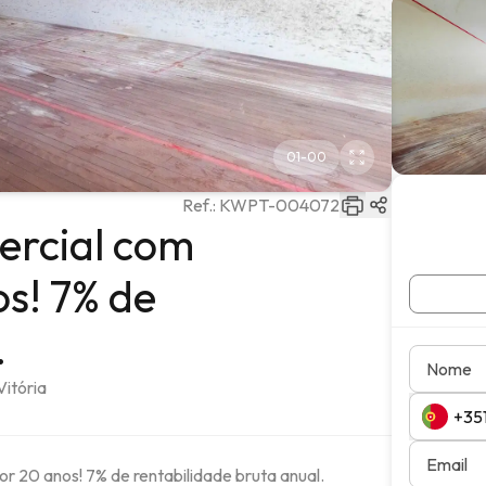
01
-
00
Ref.:
KWPT-004072
ercial com
s! 7% de
.
Nome
Vitória
Email
 20 anos! 7% de rentabilidade bruta anual. 