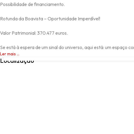
Possibilidade de financiamento.

Rotunda da Boavista – Oportunidade Imperdível!

Valor Patrimonial: 370.477 euros.

Se está à espera de um sinal do universo, aqui está: um espaço co
Rua de Cedofeita, PORTO, 4050-182, Porto, Porto
Ler mais ...
Localização