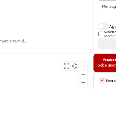
Mensa
Age
Autoriz
oportun
mercial num d...
Copiar
Vender 
Sabe quan
Para s