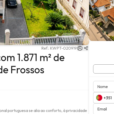
01
-
00
Ref.:
KWPT-020919
om 1.871 m² de
 de Frossos
Nome
Email
nal portuguesa se alia ao conforto, à privacidade 