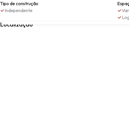
Tipo de construção
Espaç
Independente
Var
Log
FROSSOS, Albergaria-a-Velha, Aveiro
Localização