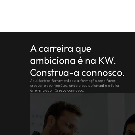
A carreira que
ambiciona é na KW.
Construa-a connosco.
Aqui terá as ferramentas e a formação para fazer
crescer o seu negócio, onde o seu potencial é o fator
diferenciador. Cresça connosco.