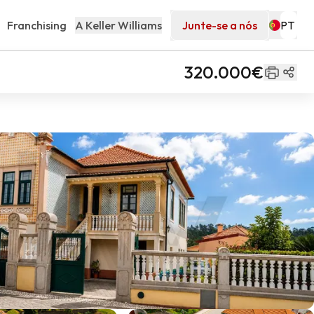
Franchising
A Keller Williams
Junte-se a nós
320.000€