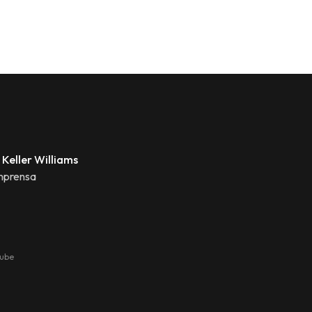
 Keller Williams
mprensa
tube