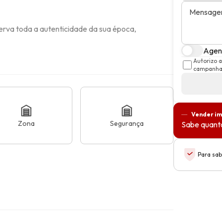
Mensag
erva toda a autenticidade da sua época, 
Agend
Autorizo 
campanhas
Vender im
Zona
Segurança
Sabe quanto
Para sab