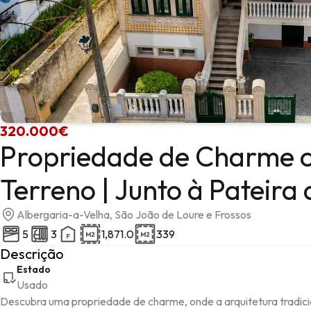
320.000€
Propriedade de Charme c
Terreno | Junto à Pateira
Albergaria-a-Velha, São João de Loure e Frossos
5
3
1,871.0
339
Descrição
Estado
Usado
Descubra uma propriedade de charme, onde a arquitetura tradicio