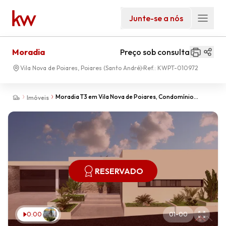
Junte-se a nós
Moradia
Preço sob consulta
Vila Nova de Poiares, Poiares (Santo André)
Ref.:
KWPT-010972
Moradia T3 em Vila Nova de Poiares, Condomínio
Imóveis
Privado - Obra Nova
RESERVADO
0:00
01
-
00