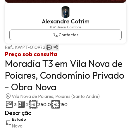
Alexandre Cotrim
KW Union Coimbra
Contactar
Ref.:
KWPT-010972
Preço sob consulta
Moradia T3 em Vila Nova de
Poiares, Condomínio Privado
- Obra Nova
Vila Nova de Poiares, Poiares (Santo André)
3
2
350.0
150
Descrição
Estado
Novo