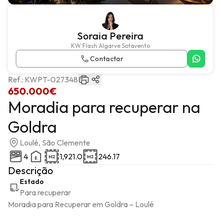
Soraia Pereira
KW Flash Algarve Sotavento
Contactar
Ref.:
KWPT-027348
650.000€
Moradia para recuperar na
Goldra
Loulé, São Clemente
4
1,921.0
246.17
Descrição
Estado
Para recuperar
Moradia para Recuperar em Goldra – Loulé
