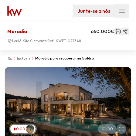
Junte-se a nós
Moradia
650.000€
Loulé, São Clemente
Ref.:
KWPT-027348
Moradia para recuperar na Goldra
Imóveis
0:00
01
-
00