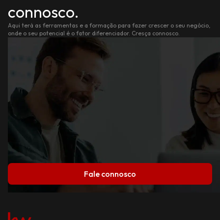
connosco.
Aqui terá as ferramentas e a formação para fazer crescer o seu negócio,
onde o seu potencial é o fator diferenciador. Cresça connosco.
Fale connosco