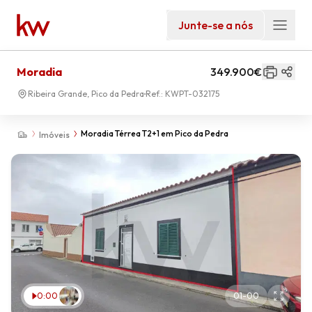
Junte-se a nós
Moradia
349.900€
Ribeira Grande, Pico da Pedra
Ref.:
KWPT-032175
Moradia Térrea T2+1 em Pico da Pedra
Imóveis
0:00
01
-
00