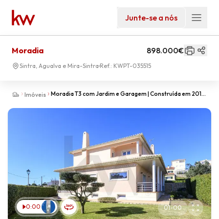
Junte-se a nós
Moradia
898.000€
Sintra, Agualva e Mira-Sintra
Ref.:
KWPT-035515
Moradia T3 com Jardim e Garagem | Construída em 2011 |
Imóveis
São Pedro de Penaferrim, Sintra
0:00
01
-
00